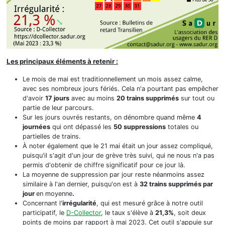
Les principaux éléments à retenir :
Le mois de mai est traditionnellement un mois assez calme,
avec ses nombreux jours fériés. Cela n'a pourtant pas empêcher
d'avoir
17 jours
avec au moins
20 trains supprimés
sur tout ou
partie de leur parcours.
Sur les jours ouvrés restants, on dénombre quand même
4
journées
qui ont dépassé les
50 suppressions
totales ou
partielles de trains.
À noter également que le 21 mai était un jour assez compliqué,
puisqu'il s'agit d'un jour de grève très suivi, qui ne nous n'a pas
permis d'obtenir de chiffre significatif pour ce jour là.
La moyenne de suppression par jour reste néanmoins assez
similaire à l'an dernier, puisqu'on est à
32 trains supprimés par
jour
en moyenne
.
Concernant l'
irrégularité
, qui est mesuré grâce à notre outil
participatif, le
D-Collector
, le taux s'élève à
21,3%
, soit deux
points de moins par rapport à mai 2023. Cet outil s'appuie sur