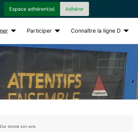
Espace adhérent(e)
Adhérer
rmer
Participer
Connaître la ligne D
aDur donne son avis